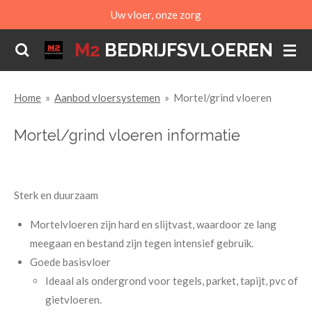
Uw vloer, onze zorg
Ga
direct
M2
BEDRIJFSVLOEREN
naar
de
hoofdinhoud
Home
»
Aanbod vloersystemen
»
Mortel/grind vloeren
Mortel/grind vloeren informatie
Sterk en duurzaam
Mortelvloeren zijn hard en slijtvast, waardoor ze lang
meegaan en bestand zijn tegen intensief gebruik.
Goede basisvloer
Ideaal als ondergrond voor tegels, parket, tapijt, pvc of
gietvloeren.