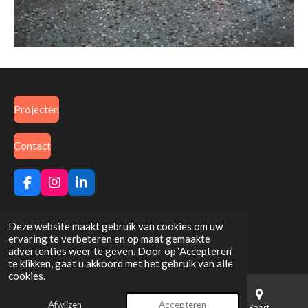
Projecten
Contact
F
I
L
a
n
i
c
s
n
Delen
Deel
Share
Delen
e
t
k
Deze website maakt gebruik van cookies om uw
b
a
e
kvk:70830908
© 2025 M2 bedrijfsvloeren
ervaring te verbeteren en op maat gemaakte
o
g
d
advertenties weer te geven. Door op ‘Accepteren’
o
r
I
te klikken, gaat u akkoord met het gebruik van alle
k
a
n
cookies.
m
Afwijzen
Accepteren
E-mailadres
Telefoonnummer
Kaart